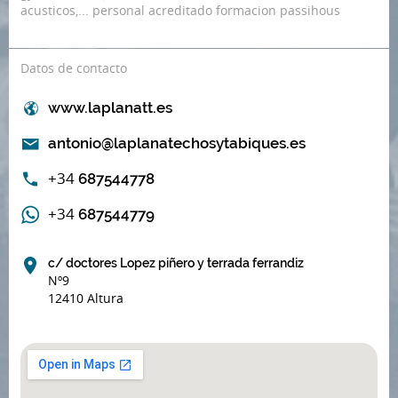
acusticos,... personal acreditado formacion passihous
Datos de contacto
www.laplanatt.es
antonio@laplanatechosytabiques.es
+34
687544778
+34
687544779
c/ doctores Lopez piñero y terrada ferrandiz
Nº9
12410 Altura