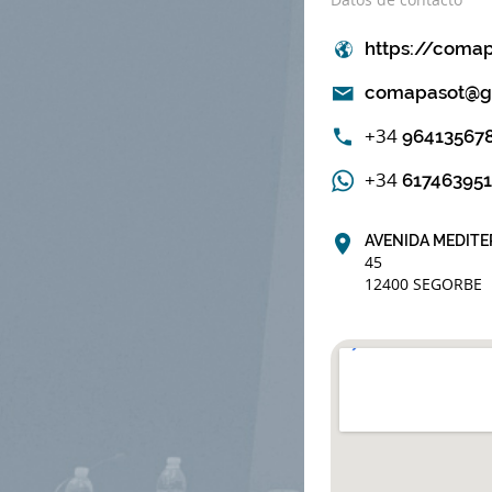
https://comap
comapasot@g
+34
96413567
+34
617463951
AVENIDA MEDIT
45
12400 SEGORBE