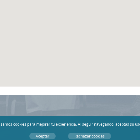
Usamos
cookies
para mejorar tu experiencia. Al seguir navegando, aceptas su us
Aceptar
Rechazar cookies