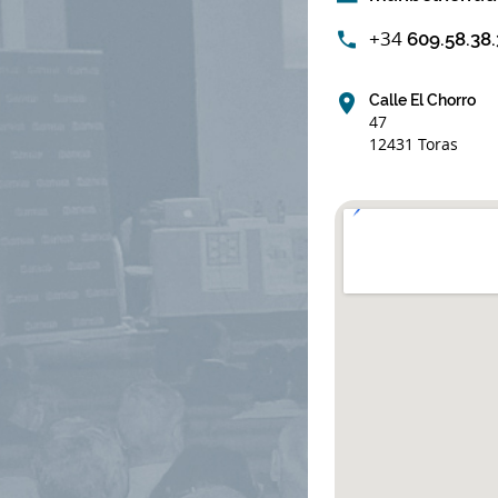
+34
609.58.38.
Calle El Chorro
47
12431 Toras