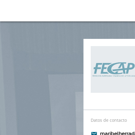
Datos de contacto
maribelherra