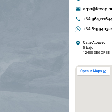
arpa@fecap.o
+34
96471164
+34
61994032
Calle Albaset
5 bajo
12400 SEGORBE