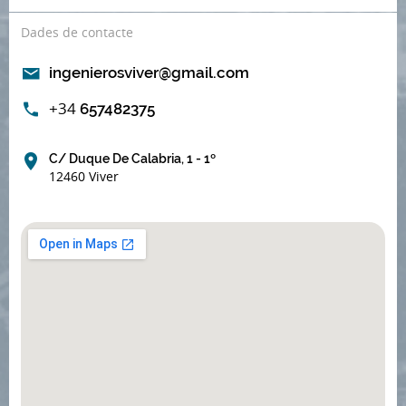
Dades de contacte
ingenierosviver@gmail.com
+34
657482375
C/ Duque De Calabria, 1 - 1º
12460 Viver