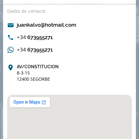
Dades de contacte
juankalvo@hotmail.com
+34
673955271
+34
673955271
AV/CONSTITUCION
8-3-15
12400 SEGORBE