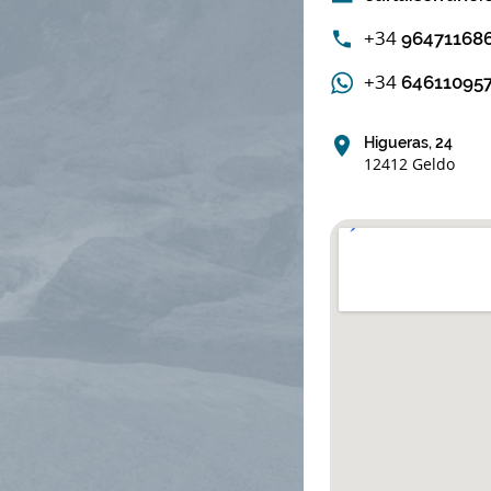
+34
96471168
+34
64611095
Higueras, 24
12412 Geldo