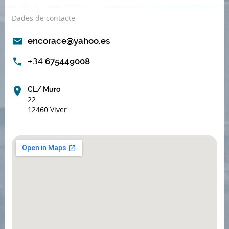
Dades de contacte
encorace@yahoo.es
+34
675449008
CL/ Muro
22
12460 Viver