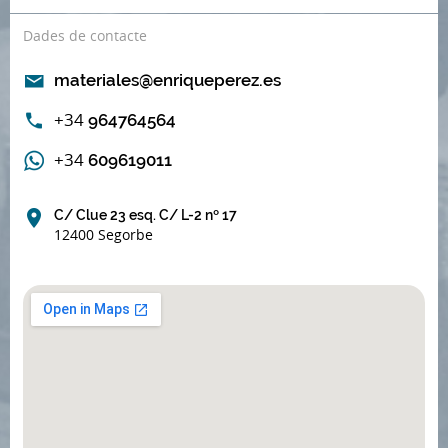
Dades de contacte
materiales@enriqueperez.es
+34
964764564
+34
609619011
C/ Clue 23 esq. C/ L-2 nº 17
12400 Segorbe