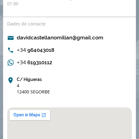
01.00
Dades de contacte
davidcastellanomillan@gmail.com
+34
964043018
+34
619310112
C/ Higueras
4
12400 SEGORBE