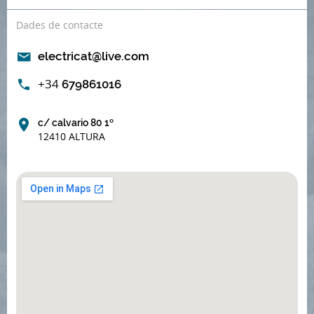
Dades de contacte
electricat@live.com
+34
679861016
c/ calvario 80 1º
12410 ALTURA