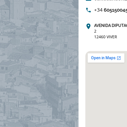
+34
60515004
AVENIDA DIPUTA
2
12460 VIVER