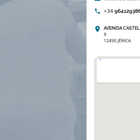
+34
96412938
AVENIDA CASTE
9
12450 JÉRICA