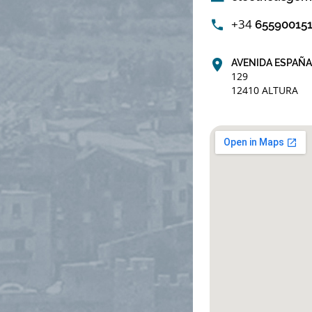
+34
65590015
AVENIDA ESPAÑA
129
12410 ALTURA