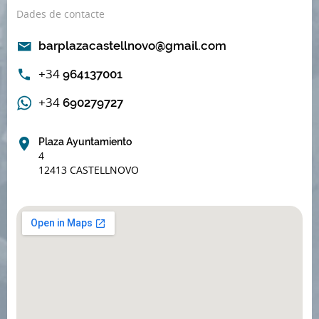
Dades de contacte
barplazacastellnovo@gmail.com
+34
964137001
+34
690279727
Plaza Ayuntamiento
4
12413 CASTELLNOVO