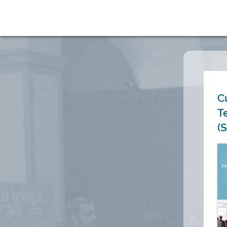
C
T
(