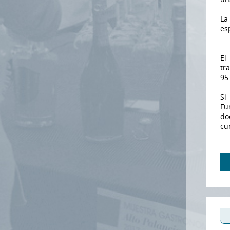
La
es
El
tr
95
Si
Fu
do
cu