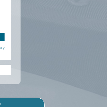
ad y
o.