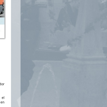
dor
 el
 en