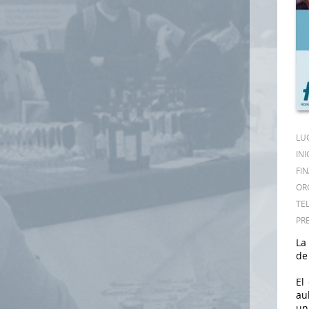
LU
INI
FIN
OR
TE
PRE
La
de
El
au
un