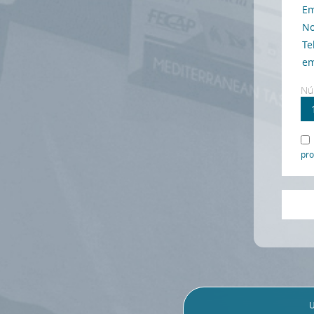
Nú
pro