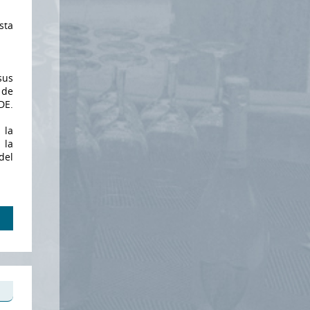
sta
sus
 de
DE.
 la
 la
del