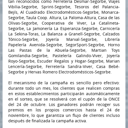
tan reconocidos como Ferretería Desmar-Segorbe, Viajes
Vibilia-Segorbe, Sprint-Segorbe, Tesoros del Palancia-
Bejís, Al Cuadrado Electrodomésticos-Segorbe, Monarca-
Segorbe, Taula Coop. Altura, La Paloma-Altura, Casa de las
Olivas-Segorbe, Cooperativa de Viver, La Catalineta-
Segorbe, La Jamonería La Esperanza-Segorbe, Carnicería
La Sekina-Toras, La Balanza a Granell-Segorbe, Calzados
Tónico-Segorbe, Joyería Marval-Segorbe, Librería
Papelería Avenida-Segorbe, SegorSport-Segorbe, Horno
Las Pastas de la Abuela-Segorbe, Martian Toys
Gomilandia-Segorbe, Pastelería Galindo-Viver, Joyería
Royo-Segorbe, Escuder Regalos y Hogar-Segorbe, Marian
Lencería-Segorbe, Ferretería Sandra-Viver, Casa Bebé-
Segorbe y Hervas Romero Electrodomésticos-Segorbe.
El mecanismo de la campaña es sencillo pero efectivo:
durante todo un mes, los clientes que realicen compras
en estos establecimientos participarán automáticamente
en el sorteo, que se resolverá con el cupón de la ONCE
del 24 de octubre. Los ganadores podrán recoger sus
premios en los propios comercios hasta el 24 de
noviembre, lo que garantiza un flujo de clientes incluso
después de finalizada la campaña activa.