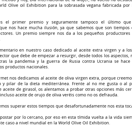
rld Olive oil Exhibition para la sobrasada vegana fabricada por 
es el primer premio y seguramente tampoco el último que 
que nos hace mucha ilusión, ya que sabemos que son tiempos di
ctores. Un premio siempre nos da a los pequeños productores
.
imentario en nuestro caso dedicado al aceite extra virgen y a lo
sector que debe de empezar a resurgir, desde todos los aspectos,
ras la pandemia y la guerra de Rusia contra Ucrania se hace 
os productos nacionales.
rmet nos dedicamos al aceite de oliva virgen extra, porque creem
o y pilar de la dieta mediterránea. Frente al no me gusta o al p
 aceite de girasol, os alentamos a probar otras opciones más cer
 incluso aceite de orujo de oliva veréis como no os defrauda.
emos superar estos tiempos que desafortunadamente nos esta toca
postar por lo cercano, por eso en esta tímida vuelta a la vida si
te caso a nivel mundial en la World Olive Oil Exhibition.