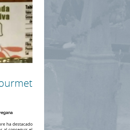
Gourmet
 vegana
pre ha destacado
r al conseguir el