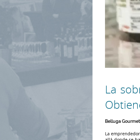
La sob
Obtien
Belluga Gourmet 
La emprendedora
allá donde se ha