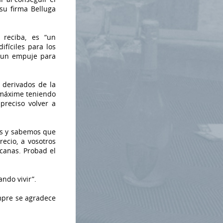
su firma Belluga
reciba, es “un
fíciles para los
 un empuje para
s derivados de la
 máxime teniendo
preciso volver a
os y sabemos que
recio, a vosotros
canas. Probad el
ndo vivir”.
empre se agradece