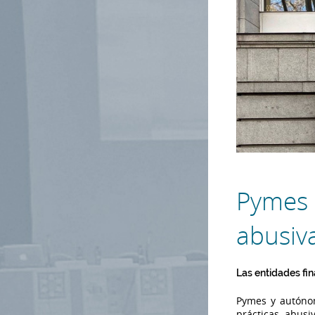
Pymes 
abusiva
Las entidades fin
Pymes y autónom
prácticas abusi