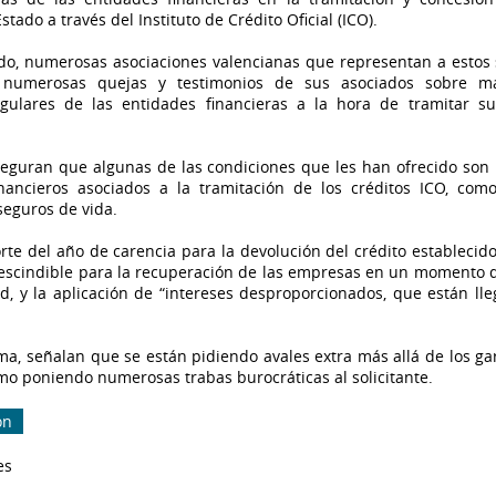
stado a través del Instituto de Crédito Oficial (ICO).
o, numerosas asociaciones valencianas que representan a estos 
 numerosas quejas y testimonios de sus asociados sobre ma
egulares de las entidades financieras a la hora de tramitar su
seguran que algunas de las condiciones que les han ofrecido son 
nancieros asociados a la tramitación de los créditos ICO, como
seguros de vida.
te del año de carencia para la devolución del crédito establecid
escindible para la recuperación de las empresas en un momento 
d, y la aplicación de “intereses desproporcionados, que están ll
a, señalan que se están pidiendo avales extra más allá de los ga
mo poniendo numerosas trabas burocráticas al solicitante.
ón
es