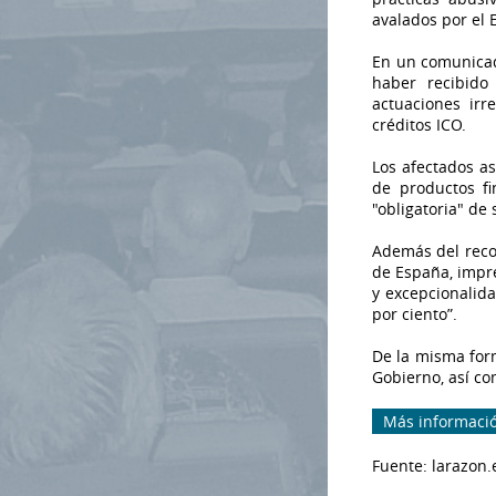
avalados por el E
En un comunicad
haber recibido
actuaciones irr
créditos ICO.
Los afectados a
de productos fi
"obligatoria" de 
Además del recor
de España, impr
y excepcionalida
por ciento”.
De la misma form
Gobierno, así co
Más informaci
Fuente: larazon.