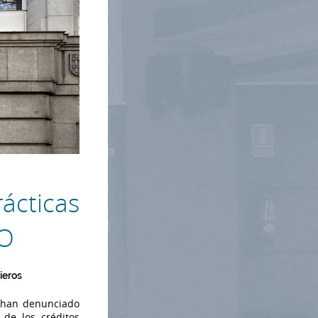
ácticas
CO
ieros
e han denunciado
 de los créditos