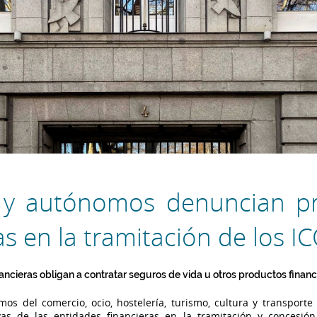
y autónomos denuncian pr
s en la tramitación de los I
ancieras obligan a contratar seguros de vida u otros productos financ
os del comercio, ocio, hostelería, turismo, cultura y transport
vas de las entidades financieras en la tramitación y concesión