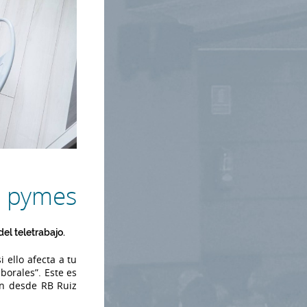
n pymes
el teletrabajo.
 ello afecta a tu
borales”. Este es
an desde RB Ruiz