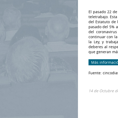
El pasado 22 de
teletrabajo. Est
del Estatuto de 
pasado del 5% a 
del coronaviru
continuar con la
la Ley, y traba
deberes al respe
que generan más
Más informaci
Fuente: cincodia
14 de Octubre d