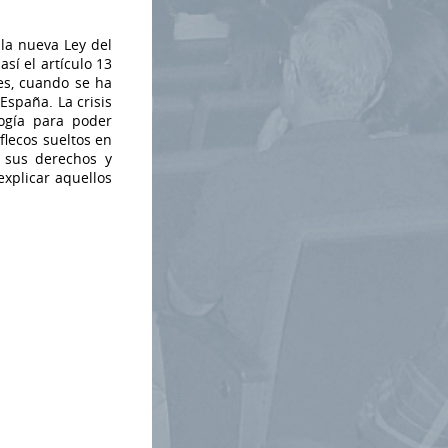
la nueva Ley del
sí el artículo 13
les, cuando se ha
España. La crisis
ogía para poder
flecos sueltos en
n sus derechos y
explicar aquellos