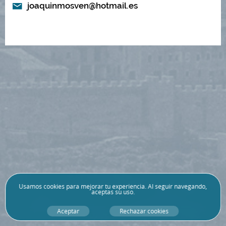
joaquinmosven@hotmail.es
Usamos
cookies
para mejorar tu experiencia. Al seguir navegando,
aceptas su uso.
Aceptar
Rechazar cookies