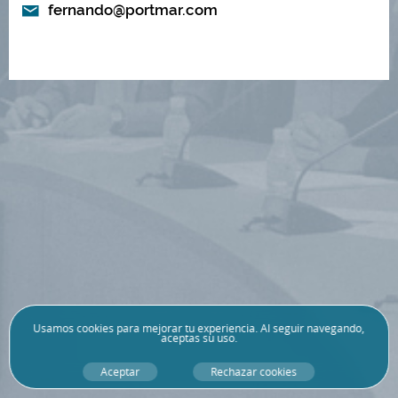
fernando@portmar.com
Usamos
cookies
para mejorar tu experiencia. Al seguir navegando,
aceptas su uso.
Aceptar
Rechazar cookies