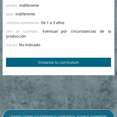
Indiferente
GÉNERO:
Indiferente
EDAD:
De 1 a 3 años
¿NECESITA EXPERIENCIA?:
Eventual por circunstancias de la
TIPO DE CONTRATO:
producción
No indicado
SUELDO:
Envíanos tu currículum
Usamos
cookies
para mejorar tu experiencia. Al seguir navegando,