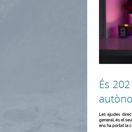
És 2021
autòn
Les ajudes direc
general, és el se
ens ha portat la c