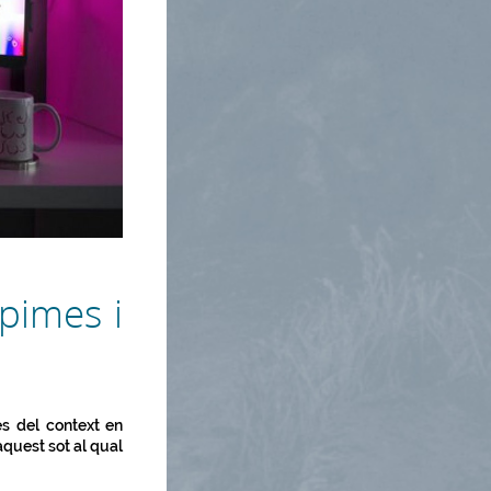
 pimes i
es del context en
aquest sot al qual