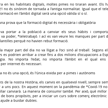
a en les habilitats digitals, moltes pimes no tiraran avant. Els
21 no és sinònim de tornada a l'antiga normalitat. Igual que el tele
 formació en l'àmbit digital serà una opció vàlida sí o sí.
una prova que la formació digital és necessària i obligatòria
va portar a la població a canviar els seus hàbits i comport
i va poder, *teletrabajó. I ací es van veure les manques per part 
plantilles perquè no havien rebut formació.
a major part del dia no va lligat a l'oci sinó al treball. Segons e
s es podrien arribar a crear fins a dos milions d'ocupacions a Es
gia. No importa l'edat, no importa l'àmbit en el qual en
per internet és necessari.
 ja no és una opció, és l'única eixida per a pimes i autònoms
s de la nostra Història, els canvis en qualsevol nivell, sempre se
r a uns pocs. En aquest moment on la pandèmia de *Covid-19 no s
llar canviarà. La manera de consumir també. Per això, què millor
de bons propòsits, per a iniciar un curs sobre comerç electrònic 
 ajude a buidar dubtes.