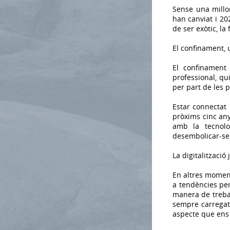
Sense una millor
han canviat i 20
de ser exòtic, la
El confinament, 
El confinament 
professional, qu
per part de les 
Estar connectat l
pròxims cinc any
amb la tecnolo
desembolicar-se 
La digitalització
En altres moment
a tendències pe
manera de treba
sempre carregat 
aspecte que ens