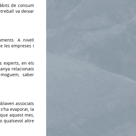
 hàbits de consum
treball va deixar
aments. A nivell
de les empreses i
ls experts, en els
panya relacionats
s moguem, saber
mblaven associats
'ha evaporat, la
 que aquest mes,
o qualsevol altre