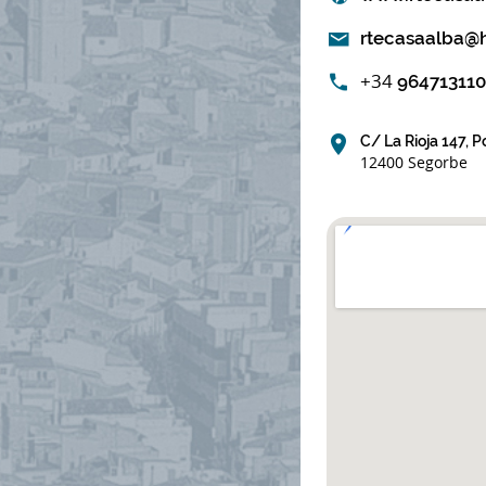
rtecasaalba@
+34
964713110
C/ La Rioja 147, P
12400 Segorbe