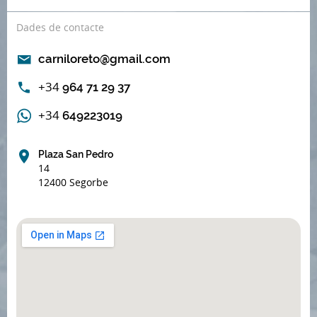
Dades de contacte
carniloreto@gmail.com
+34
964 71 29 37
+34
649223019
Plaza San Pedro
14
12400 Segorbe