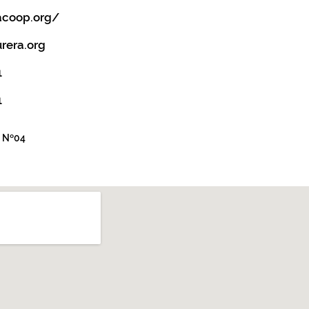
acoop.org/
rera.org
1
1
, Nº04