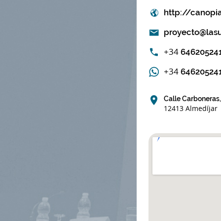
http://canopi
proyecto@lasu
+34
64620524
+34
64620524
Calle Carboneras
12413 Almedíjar