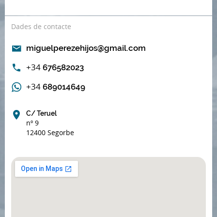
Dades de contacte
miguelperezehijos@gmail.com
+34
676582023
+34
689014649
C/ Teruel
nº 9
12400 Segorbe