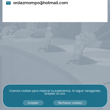
ordazmompo@hotmail.com
Usamos
cookies
para mejorar tu experiencia. Al seguir navegando,
aceptas su uso.
Aceptar
Rechazar cookies