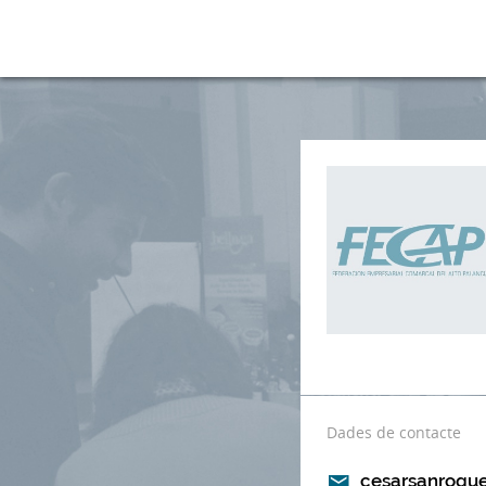
Dades de contacte
cesarsanroqu