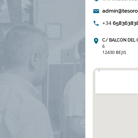
admin@tesoro
+34
65836383
C/ BALCON DEL 
6
12430 BEJIS