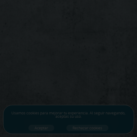
Usamos
cookies
para mejorar tu experiencia. Al seguir navegando,
aceptas su uso.
Aceptar
Rechazar cookies